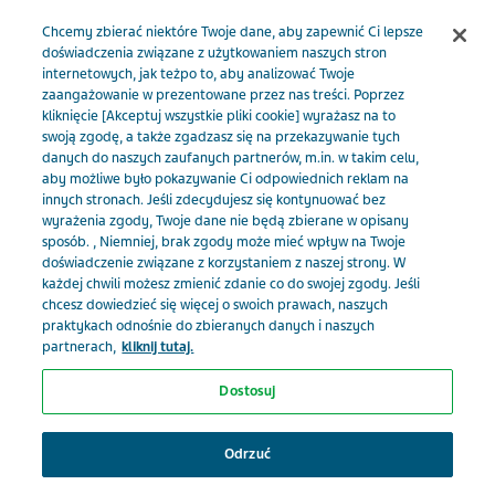
Menu
Chcemy zbierać niektóre Twoje dane, aby zapewnić Ci lepsze
doświadczenia związane z użytkowaniem naszych stron
internetowych, jak teżpo to, aby analizować Twoje
TevaMed PL
Artykuły
zaangażowanie w prezentowane przez nas treści. Poprzez
kliknięcie [Akceptuj wszystkie pliki cookie] wyrażasz na to
swoją zgodę, a także zgadzasz się na przekazywanie tych
danych do naszych zaufanych partnerów, m.in. w takim celu,
Artykuły - Leczenie
aby możliwe było pokazywanie Ci odpowiednich reklam na
innych stronach. Jeśli zdecydujesz się kontynuować bez
bólu
wyrażenia zgody, Twoje dane nie będą zbierane w opisany
sposób. , Niemniej, brak zgody może mieć wpływ na Twoje
doświadczenie związane z korzystaniem z naszej strony. W
każdej chwili możesz zmienić zdanie co do swojej zgody. Jeśli
chcesz dowiedzieć się więcej o swoich prawach, naszych
praktykach odnośnie do zbieranych danych i naszych
partnerach,
kliknij tutaj.
Dostosuj
Wybierz swoją specjalizację, żeby
otrzymywać spersonalizowane
Odrzuć