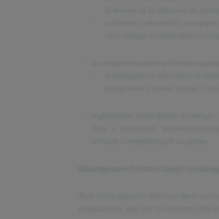
skierowanej do Państwa do zaint
udzielanie odpowiedzi na zapytani
inne rodzaje korespondencji (na 
za odrębnie wyrażoną Państwa zgodą
przekazywanie informacji na tem
korzystanie z plików cookie i inn
wypełnianie obowiązków prawnych i
Teva z przepisami administracyjno
wniosek kompetentnych organów.
Udostępnianie Państwa danych osobowy
Teva może ujawniać Państwa dane osob
przypadkach, gdy jest to konieczne dla 