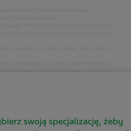
aszym pracownikom i doradcom zewnętrznym;
rupy Teva na całym świecie;
arzającym Państwa dane osobowe na zlecenie Teva,
wartych umów do zachowania poufności i skutecznej
wcom całości lub części biznesu Teva (oraz ich
 organom regulacyjnym i organom odpowiedzialnym za
om stowarzyszeń i zrzeszeń branżowych, których Teva
tylko wtedy, gdy jest to konieczne w związku z celami
 mocy prawa, lub niezbędne dla ochrony prawnej
dzie z obowiązującymi przepisami prawa.
zenia
bierz swoją specjalizację, żeby
nternetowej