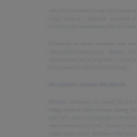
Jeśli chcą Państwo usunąć pliki cookie z
sekcji pomocy i wsparcia używanej pr
instrukcje jak zlokalizować pliki lub fol
Informacje na temat usuwania oraz zarz
www.allaboutcookies.org. Należy pa
zablokowanie ich w przyszłości) może un
funkcjonalności Strony Internetowej.
Korzystanie z obrazów Web Beacon
Niektóre podstrony na naszej Stronie 
mogą zawierać elektroniczne obrazy zna
pliki GIF’), które umożliwiają liczenie
nasze wiadomości e-mail. Obrazy ‘web be
numer pliku cookie, godzinę i datę wejści