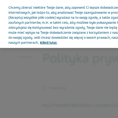
Teva Polska
Chcemy zbierać niektóre Twoje dane, aby zapewnić Ci lepsze doświadcze
internetowych, jak teżpo to, aby analizować Twoje zaangażowanie w preze
[Akceptuj wszystkie pliki cookie] wyrażasz na to swoją zgodę, a także zg
zaufanych partnerów, m.in. w takim celu, aby możliwe było pokazywanie C
zdecydujesz się kontynuować bez wyrażenia zgody, Twoje dane nie będą z
może mieć wpływ na Twoje doświadczenie związane z korzystaniem z nasze
do swojej zgody. Jeśli chcesz dowiedzieć się więcej o swoich prawach, na
naszych partnerach,
kliknij tutaj.
Polityka pry
18 MAJA 2018
POLITYKA PRYWATNOŚCI I ZASADY ST