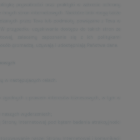
olitykę prywatności oraz praktyki w zakresie ochrony
innych stron internetowych. Niektóre linki mogą także
ądzanych przez Teva lub podmioty powiązane z Teva w
 W przypadku uzyskiwania dostępu do takich stron za
towej, zalecamy zapoznanie się z ich politykami
sposób gromadzą, używają i udostępniają Państwa dane.
obowych
y w następujących celach:
 i zgodnych z prawem interesów biznesowych, w tym w
w naszych wydarzeniach;
j Strony Internetowej pod kątem badania atrakcyjności
stosowywanie naszej Strony Internetowej i komunikacji