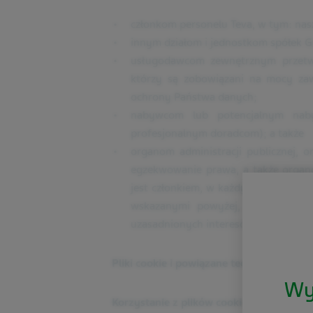
członkom personelu Teva, w tym: n
innym działom i jednostkom spółek G
usługodawcom zewnętrznym przetw
którzy są zobowiązani na mocy za
ochrony Państwa danych;
nabywcom lub potencjalnym naby
profesjonalnym doradcom); a także
organom administracji publicznej,
egzekwowanie prawa, a także organ
jest członkiem, w każdym przypadku 
wskazanymi powyżej, wymagane na
uzasadnionych interesów Teva, w zgo
Pliki cookie i powiązane technologie śled
Wy
Korzystanie z plików cookie na Stronie I