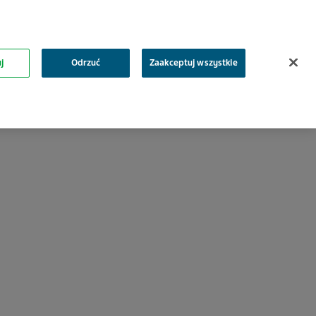
Zaloguj się
Rejestracja
Search
j
Odrzuć
Zaakceptuj wszystkie
Obszary terapeutyczne
Materiały edukacyjne