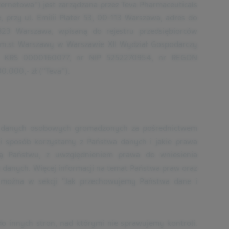
ternetowa") jest zarządzana przez Teva Pharmaceuticals
, przy ul. Emilii Plater 53, 00-113 Warszawa, adres do
823 Warszawa, wpisaną do rejestru przedsiębiorców
m.st Warszawy w Warszawie XII Wydział Gospodarczy
r KRS 0000160077, nr NIP 5252270954, nr REGON
.000,- zł ("Teva").
zy danych osobowych gromadzonych za pośrednictwem
ki sposób korzystamy z Państwa danych i jakie prawa
ją Państwu, z uwzględnieniem prawa do wniesienia
 danych. Więcej informacji na temat Państwa praw oraz
ć można w sekcji “Jak przechowujemy Państwa dane i
do innych stron, nad którymi nie sprawujemy kontroli.