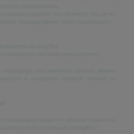
eresowań i zapotrzebowania;
a dotyczące produktów Teva i działalności Teva, jak też
przykład: dotyczącej zgłoszeń działań niepożądanych);
:
at produktów lub usług Teva
ych analogicznych technologii opisanych poniżej;
 regulacyjnych oraz zapewnienie zgodności działania
prawnymi, w szczególności udzielanie informacji na
ch
owe następującym kategoriom odbiorców (wyłącznie w
wykonania przez Teva określonych obowiązków):