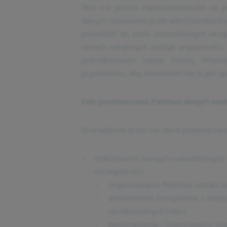
Teva nie ponosi odpowiedzialności za p
danych stosowane przez administratorów 
prowadzić do stron internetowych zarz
ramach odrębnych polityk prywatności.
pośrednictwem naszej Strony Interne
prywatności, aby dowiedzieć się w jaki 
Cele przetwarzania Państwa danych os
Gromadzone przez nas dane przetwarzam
realizowanie naszych uzasadnionych
szczególności:
organizowanie Państwa udziału 
analizowanie korzystania z nasze
zamieszczanych treści;
personalizacja i indywidualne do