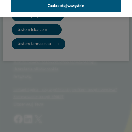
treści
Rivaroxabanum
Zaakceptuj wszystkie
Jestem pacjentem
Jestem lekarzem
TevaMed
Jestem farmaceutą
Warunki korzystania z serwisu
Polityka prywatności
Monitorowanie bezpieczeństwa farmakoterapii
Ustawienia plików cookie
Artykuły
Lerkanidypina – czy wyróżnia się profilem bezpieczeństwa?
Zastosowanie terapii SMART
Obserwuj Teva