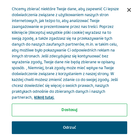
Menu
Chcemy zbierać niektóre Twoje dane, aby zapewnić Ci lepsze
doświadczenia związane z użytkowaniem naszych stron
internetowych, jak teżpo to, aby analizować Twoje
zaangażowanie w prezentowane przez nas treści. Poprzez
kliknięcie [Akceptuj wszystkie pliki cookie] wyrażasz na to
Thinban 2,5 mg
swoją zgodę, a także zgadzasz się na przekazywanie tych
danych do naszych zaufanych partnerów, m.in. w takim celu,
aby możliwe było pokazywanie Ci odpowiednich reklam na
innych stronach. Jeśli zdecydujesz się kontynuować bez
Nazwa produktu
wyrażenia zgody, Twoje dane nie będą zbierane w opisany
Thinban 2,5 mg
sposób. , Niemniej, brak zgody może mieć wpływ na Twoje
doświadczenie związane z korzystaniem z naszej strony. W
każdej chwili możesz zmienić zdanie co do swojej zgody. Jeśli
Obszar terapeutyczny
chcesz dowiedzieć się więcej o swoich prawach, naszych
Układ sercowo-naczyniowy
praktykach odnośnie do zbieranych danych i naszych
partnerach,
kliknij tutaj.
Kategoria
Dostosuj
Wybierz swoją specjalizację, żeby
RX
otrzymywać spersonalizowane
Odrzuć
Substancja czynna