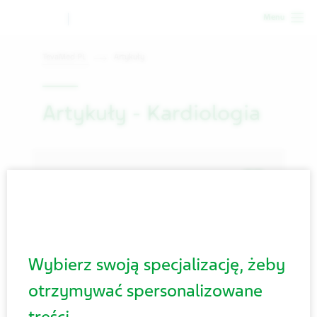
Menu
TevaMed PL
Artykuły
Artykuły - Kardiologia
Wybierz swoją specjalizację, żeby
video
otrzymywać spersonalizowane