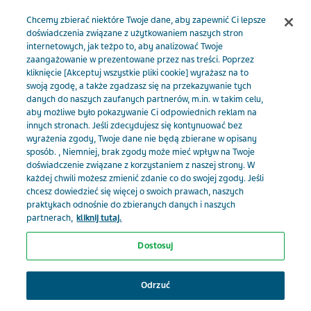
Menu
Chcemy zbierać niektóre Twoje dane, aby zapewnić Ci lepsze
doświadczenia związane z użytkowaniem naszych stron
internetowych, jak teżpo to, aby analizować Twoje
TevaMed PL
Artykuły
zaangażowanie w prezentowane przez nas treści. Poprzez
kliknięcie [Akceptuj wszystkie pliki cookie] wyrażasz na to
swoją zgodę, a także zgadzasz się na przekazywanie tych
danych do naszych zaufanych partnerów, m.in. w takim celu,
Artykuły - Urologia
aby możliwe było pokazywanie Ci odpowiednich reklam na
innych stronach. Jeśli zdecydujesz się kontynuować bez
wyrażenia zgody, Twoje dane nie będą zbierane w opisany
sposób. , Niemniej, brak zgody może mieć wpływ na Twoje
doświadczenie związane z korzystaniem z naszej strony. W
każdej chwili możesz zmienić zdanie co do swojej zgody. Jeśli
chcesz dowiedzieć się więcej o swoich prawach, naszych
praktykach odnośnie do zbieranych danych i naszych
partnerach,
kliknij tutaj.
Dostosuj
Wybierz swoją specjalizację, żeby
video
otrzymywać spersonalizowane
Odrzuć