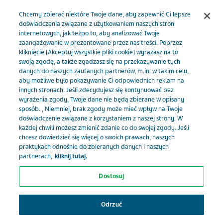
Menu
Chcemy zbierać niektóre Twoje dane, aby zapewnić Ci lepsze
doświadczenia związane z użytkowaniem naszych stron
internetowych, jak teżpo to, aby analizować Twoje
zaangażowanie w prezentowane przez nas treści. Poprzez
Wejdź jednorazowo za pomocą numeru
kliknięcie [Akceptuj wszystkie pliki cookie] wyrażasz na to
PWZ.
swoją zgodę, a także zgadzasz się na przekazywanie tych
danych do naszych zaufanych partnerów, m.in. w takim celu,
aby możliwe było pokazywanie Ci odpowiednich reklam na
innych stronach. Jeśli zdecydujesz się kontynuować bez
Numer PWZ
(Wymagane )
wyrażenia zgody, Twoje dane nie będą zbierane w opisany
sposób. , Niemniej, brak zgody może mieć wpływ na Twoje
doświadczenie związane z korzystaniem z naszej strony. W
każdej chwili możesz zmienić zdanie co do swojej zgody. Jeśli
chcesz dowiedzieć się więcej o swoich prawach, naszych
Dla bardziej spersonalizowanych treści, zarejestruj się
praktykach odnośnie do zbieranych danych i naszych
partnerach,
kliknij tutaj.
w Tevamed
Dostosuj
Wybierz swoją specjalizację, żeby
Wejdź jednorazowo za pomocą numeru PWZ
otrzymywać spersonalizowane
Odrzuć
Załóż bezpłatne konto