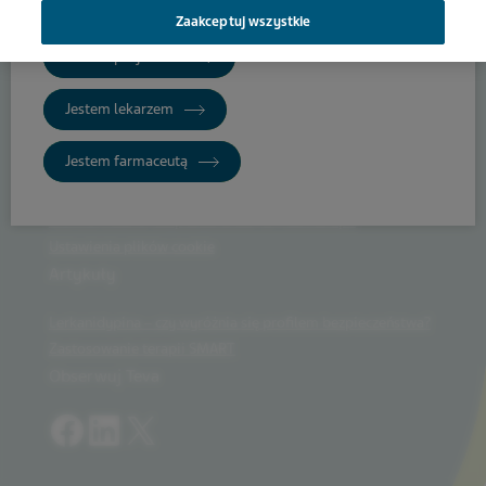
treści
Zaakceptuj wszystkie
Jestem pacjentem
Jestem lekarzem
TevaMed
Jestem farmaceutą
Warunki korzystania z serwisu
Polityka prywatności
Monitorowanie bezpieczeństwa farmakoterapii
Ustawienia plików cookie
Artykuły
Lerkanidypina – czy wyróżnia się profilem bezpieczeństwa?
Zastosowanie terapii SMART
Obserwuj Teva