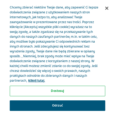
Menu
Chcemy zbierać niektóre Twoje dane, aby zapewnić Ci lepsze
doświadczenia związane z użytkowaniem naszych stron
internetowych, jak teżpo to, aby analizować Twoje
TevaMed PL
Artykuły
Polineuropatia u pacjentów z rakiem
zaangażowanie w prezentowane przez nas treści. Poprzez
kliknięcie [Akceptuj wszystkie pliki cookie] wyrażasz na to
piersi i rakiem jelita grubego
swoją zgodę, a także zgadzasz się na przekazywanie tych
danych do naszych zaufanych partnerów, m.in. w takim celu,
aby możliwe było pokazywanie Ci odpowiednich reklam na
Polineuropatia u pacjentów
innych stronach. Jeśli zdecydujesz się kontynuować bez
wyrażenia zgody, Twoje dane nie będą zbierane w opisany
z rakiem piersi i rakiem
sposób. , Niemniej, brak zgody może mieć wpływ na Twoje
doświadczenie związane z korzystaniem z naszej strony. W
każdej chwili możesz zmienić zdanie co do swojej zgody. Jeśli
jelita grubego
chcesz dowiedzieć się więcej o swoich prawach, naszych
praktykach odnośnie do zbieranych danych i naszych
partnerach,
kliknij tutaj.
Dostosuj
Wybierz swoją specjalizację, żeby
otrzymywać spersonalizowane
Odrzuć