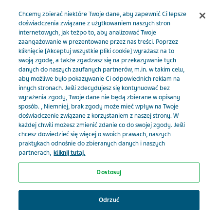
Menu
Chcemy zbierać niektóre Twoje dane, aby zapewnić Ci lepsze
doświadczenia związane z użytkowaniem naszych stron
internetowych, jak teżpo to, aby analizować Twoje
TevaMed PL
Artykuły
Rozpowszechnienie migreny u
zaangażowanie w prezentowane przez nas treści. Poprzez
kliknięcie [Akceptuj wszystkie pliki cookie] wyrażasz na to
pacjentów ze stwardnieniem rozsianym wynosi około 31%
swoją zgodę, a także zgadzasz się na przekazywanie tych
danych do naszych zaufanych partnerów, m.in. w takim celu,
aby możliwe było pokazywanie Ci odpowiednich reklam na
Rozpowszechnienie
innych stronach. Jeśli zdecydujesz się kontynuować bez
wyrażenia zgody, Twoje dane nie będą zbierane w opisany
migreny u pacjentów ze
sposób. , Niemniej, brak zgody może mieć wpływ na Twoje
doświadczenie związane z korzystaniem z naszej strony. W
każdej chwili możesz zmienić zdanie co do swojej zgody. Jeśli
stwardnieniem rozsianym
chcesz dowiedzieć się więcej o swoich prawach, naszych
praktykach odnośnie do zbieranych danych i naszych
wynosi około 31%
partnerach,
kliknij tutaj.
Dostosuj
Wybierz swoją specjalizację, żeby
otrzymywać spersonalizowane
Odrzuć