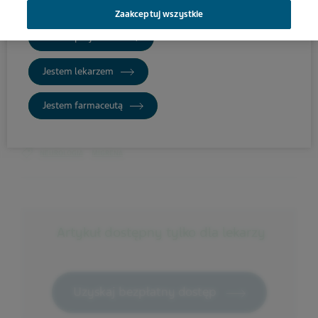
treści
Zaakceptuj wszystkie
Jestem pacjentem
Jestem lekarzem
Jestem farmaceutą
11 MAJA 2021
NEUROLOGIA
MIGRENA
Stwardnienie rozsiane (SM) jest chorobą na którą
najczęściej chorują młode kobiety. Migrena także
Artykuł dostępny tylko dla lekarzy
należy do typowych chorób dla populacji młodych
kobiet, a odsetek migreniczek w 35-letniej populacji
wynosi nawet 25%.
Uzyskaj bezpłatny dostęp
Te dwie populacje mogą nakładać się na siebie i stąd