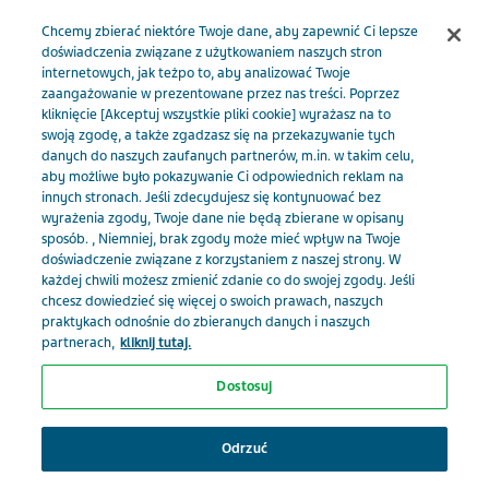
Menu
Chcemy zbierać niektóre Twoje dane, aby zapewnić Ci lepsze
doświadczenia związane z użytkowaniem naszych stron
internetowych, jak teżpo to, aby analizować Twoje
TevaMed PL
Artykuły
Zastosowanie terapii SMART –
zaangażowanie w prezentowane przez nas treści. Poprzez
kliknięcie [Akceptuj wszystkie pliki cookie] wyrażasz na to
przypadki kliniczne pacjentów z astmą: Pacjentka z astmą oskrzelową
swoją zgodę, a także zgadzasz się na przekazywanie tych
przewlekłą, niekontrolowaną (4. stopień według klasyfikacji GINA),
danych do naszych zaufanych partnerów, m.in. w takim celu,
nadużywająca SABA.
aby możliwe było pokazywanie Ci odpowiednich reklam na
innych stronach. Jeśli zdecydujesz się kontynuować bez
wyrażenia zgody, Twoje dane nie będą zbierane w opisany
sposób. , Niemniej, brak zgody może mieć wpływ na Twoje
Zastosowanie terapii
doświadczenie związane z korzystaniem z naszej strony. W
każdej chwili możesz zmienić zdanie co do swojej zgody. Jeśli
SMART – przypadki
chcesz dowiedzieć się więcej o swoich prawach, naszych
praktykach odnośnie do zbieranych danych i naszych
kliniczne pacjentów z
partnerach,
kliknij tutaj.
Dostosuj
astmą: Pacjentka z astmą
Wybierz swoją specjalizację, żeby
oskrzelową przewlekłą,
otrzymywać spersonalizowane
Odrzuć